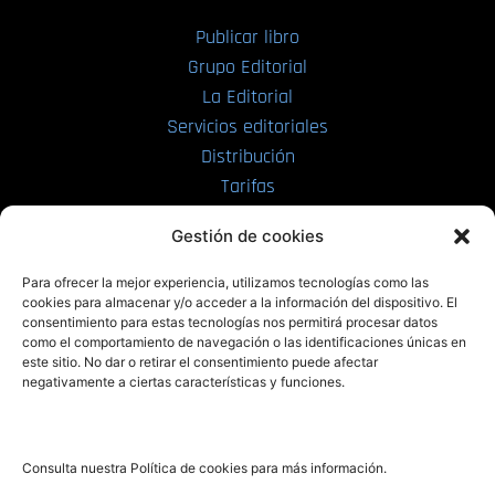
Publicar libro
Grupo Editorial
La Editorial
Servicios editoriales
Distribución
Tarifas
Enviar manuscrito
Gestión de cookies
PRL | Media
Para ofrecer la mejor experiencia, utilizamos tecnologías como las
cookies para almacenar y/o acceder a la información del dispositivo. El
consentimiento para estas tecnologías nos permitirá procesar datos
PRL | Films
como el comportamiento de navegación o las identificaciones únicas en
PRL | Play
este sitio. No dar o retirar el consentimiento puede afectar
negativamente a ciertas características y funciones.
PRL | LAB
PRL | Invierte
Blog
Consulta nuestra Política de cookies para más información.
Noticias