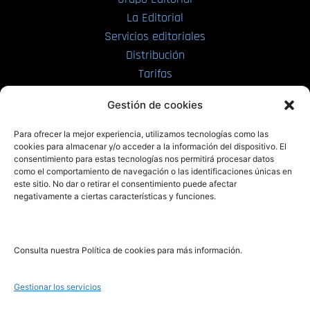
La Editorial
Servicios editoriales
Distribución
Tarifas
Enviar manuscrito
Gestión de cookies
PRL | Media
Para ofrecer la mejor experiencia, utilizamos tecnologías como las
cookies para almacenar y/o acceder a la información del dispositivo. El
consentimiento para estas tecnologías nos permitirá procesar datos
PRL | Films
como el comportamiento de navegación o las identificaciones únicas en
PRL | Play
este sitio. No dar o retirar el consentimiento puede afectar
negativamente a ciertas características y funciones.
PRL | LAB
PRL | Invierte
Blog
Consulta nuestra Política de cookies para más información.
Noticias
Gestionar los servicios