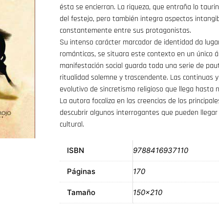
ésta se encierran. La riqueza, que entraña lo tauri
del festejo, pero también integra aspectos intang
constantemente entre sus protagonistas.
Su intenso carácter marcador de identidad da lugar
románticas, se situara este contexto en un único á
manifestación social guarda toda una serie de pa
ritualidad solemne y trascendente. Las continuas 
evolutivo de sincretismo religioso que llega hasta 
La autora focaliza en las creencias de los principal
descubrir algunos interrogantes que pueden llegar
cultural.
ISBN
9788416937110
Páginas
170
Tamaño
150×210