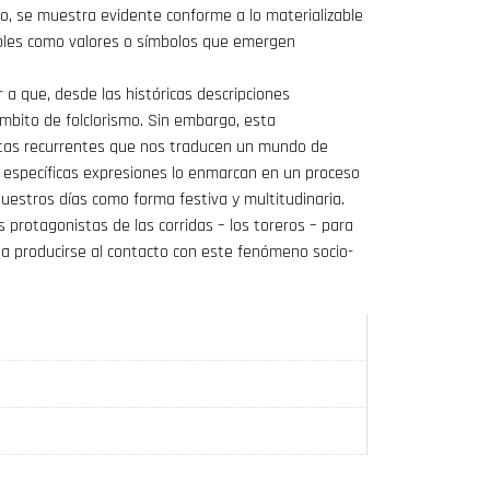
no, se muestra evidente conforme a lo materializable
ibles como valores o símbolos que emergen
 a que, desde las históricas descripciones
mbito de folclorismo. Sin embargo, esta
utas recurrentes que nos traducen un mundo de
y específicas expresiones lo enmarcan en un proceso
nuestros días como forma festiva y multitudinaria.
es protagonistas de las corridas – los toreros – para
 a producirse al contacto con este fenómeno socio-