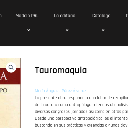
n
Modelo PRL
La editorial
Catálogo
Tauromaquia
María Ángeles Pérez Álvarez
La presente obra responde a una labor de recopilac
de la autora como antropóloga referidos al análisi
diversos congresos, jornadas así como en otras par
Desde una perspectiva antropológica, es el intento
buscando en sus prácticas y creencias algunas cla