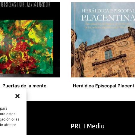
Puertas de la mente
18,00
€
 para
para estas
gación o las
itorial
PRL | Media
de afectar