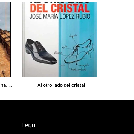
Heráldica Episcopal Placentina. Recopilación y descripción de los blasones de los prelados placentinos del 1190 a 2019
Al otro lado del cristal
10,00
€
Legal