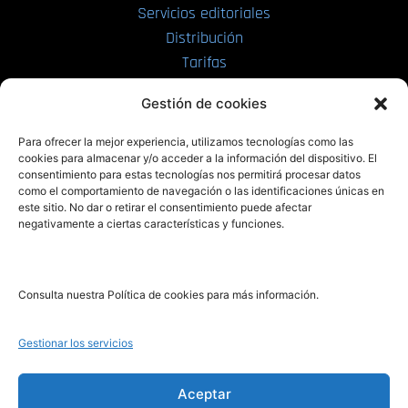
Servicios editoriales
Distribución
Tarifas
Enviar manuscrito
Gestión de cookies
PRL | Media
Para ofrecer la mejor experiencia, utilizamos tecnologías como las
cookies para almacenar y/o acceder a la información del dispositivo. El
consentimiento para estas tecnologías nos permitirá procesar datos
PRL | Films
como el comportamiento de navegación o las identificaciones únicas en
PRL | Play
este sitio. No dar o retirar el consentimiento puede afectar
negativamente a ciertas características y funciones.
PRL | LAB
PRL | Invierte
Blog
Consulta nuestra Política de cookies para más información.
Noticias
Gestionar los servicios
Legal
Aceptar