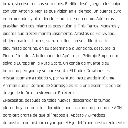
brazo, sin cesar en sus sermones. El Niño Jesús juega a los naipes
con San Antonio. Monjes que viajan en el tiempo. Un puente cura
enfermedades y otro decide el amor de una dama. Adúlteras
presiden pórticos mientras ocas guían al Finis Terrae. Maderos y
piedras que crecen monstruosamente. Artistas de Hollywood,
abriéndose los chacras, se reconcilian con sus difuntos. Un
alquimista parisino, en su peregrinaje a Santiago, descubre la
Piedra Filosofal. A la llamada del Apóstol, el Pelirrojo Emperador
salva a Europa en la Ruta Sacra. Un conde da muerte a su
hermana peregrina y se hace santo. El Codex Calixtinus es
misteriosamente robado y, por ventura, recuperado incólume.
Afirman que el Camino de Santiago es sólo una escenificación del
Juego de la Oca… o viceversa. Etcétera.
¿Necesitas, después de tales nuevas, descerrajar la tumba
plateada y profanar los dormidos huesos con una prueba de ADN
para cerciorarte de que allí reposa el Apóstol? ¿Precisas
demostrar con histórico rigor que el Hijo del Trueno está realmente