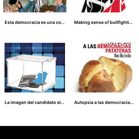
Esta democracia es una coña marinera
Making sense of bullfighting
19,00
€
28,00
€
La imagen del candidato electoral en el contexto de la cibercampaña
Autopsia a las democracias patateras
15,00
€
15,00
€