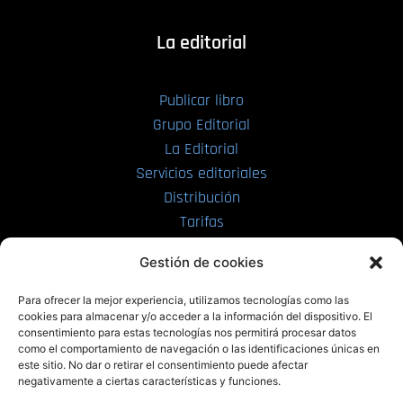
La editorial
Publicar libro
Grupo Editorial
La Editorial
Servicios editoriales
Distribución
Tarifas
Enviar manuscrito
Gestión de cookies
PRL | Media
Para ofrecer la mejor experiencia, utilizamos tecnologías como las
cookies para almacenar y/o acceder a la información del dispositivo. El
consentimiento para estas tecnologías nos permitirá procesar datos
PRL | Films
como el comportamiento de navegación o las identificaciones únicas en
PRL | Play
este sitio. No dar o retirar el consentimiento puede afectar
negativamente a ciertas características y funciones.
PRL | LAB