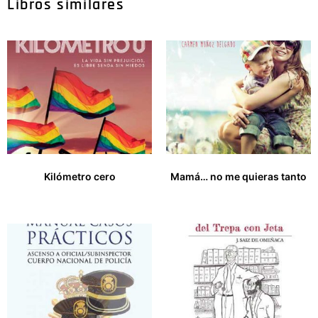
Libros similares
Kilómetro cero
Mamá… no me quieras tanto
17,50
€
15,00
€