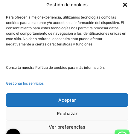
Gestión de cookies
PRL | Media
Para ofrecer la mejor experiencia, utilizamos tecnologías como las
cookies para almacenar y/o acceder a la información del dispositivo. El
consentimiento para estas tecnologías nos permitirá procesar datos
PRL | Films
como el comportamiento de navegación o las identificaciones únicas en
PRL | Play
este sitio. No dar o retirar el consentimiento puede afectar
negativamente a ciertas características y funciones.
PRL | LAB
PRL | Invierte
Blog
Consulta nuestra Política de cookies para más información.
Noticias
Gestionar los servicios
Legal
Aceptar
Rechazar
Aviso Legal
Política de Cookies
Ver preferencias
Política de Privacidad