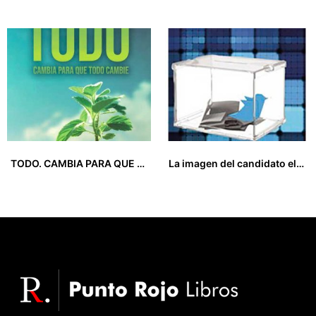
22,95
€
24,00
€
TODO. CAMBIA PARA QUE TODO CAMBIE
La imagen del candidato electoral en el contexto de la cibercampaña
13,95
€
15,00
€