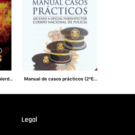
Alzamiento Nacional VS Izquierda Patológica
Manual de casos prácticos (2ªEdición)
35,00
€
Legal