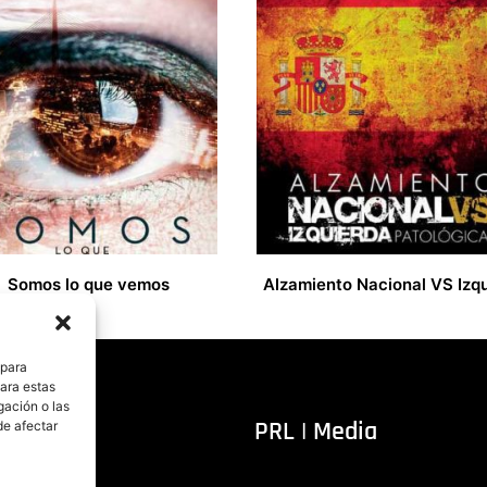
Somos lo que vemos
16,00
€
 para
para estas
gación o las
itorial
PRL | Media
de afectar