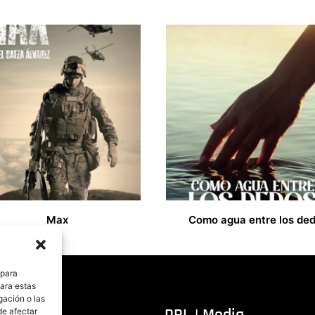
Max
Como agua entre los de
18,00
€
 para
para estas
gación o las
itorial
PRL | Media
de afectar