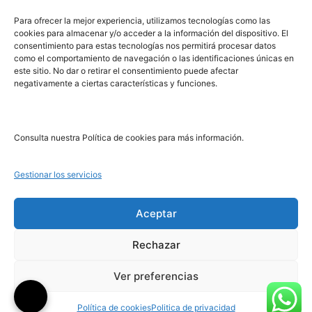
PRL | Media
Para ofrecer la mejor experiencia, utilizamos tecnologías como las
cookies para almacenar y/o acceder a la información del dispositivo. El
consentimiento para estas tecnologías nos permitirá procesar datos
PRL | Films
como el comportamiento de navegación o las identificaciones únicas en
PRL | Play
este sitio. No dar o retirar el consentimiento puede afectar
negativamente a ciertas características y funciones.
PRL | LAB
PRL | Invierte
Blog
Consulta nuestra Política de cookies para más información.
Noticias
Gestionar los servicios
Legal
Aceptar
Rechazar
Aviso Legal
Política de Cookies
Ver preferencias
Política de Privacidad
Política de cookies
Politica de privacidad