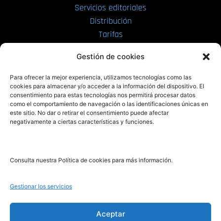
Servicios editoriales
Distribución
Tarifas
Enviar manuscrito
Gestión de cookies
PRL | Media
Para ofrecer la mejor experiencia, utilizamos tecnologías como las
cookies para almacenar y/o acceder a la información del dispositivo. El
consentimiento para estas tecnologías nos permitirá procesar datos
PRL | Films
como el comportamiento de navegación o las identificaciones únicas en
PRL | Play
este sitio. No dar o retirar el consentimiento puede afectar
negativamente a ciertas características y funciones.
PRL | LAB
PRL | Invierte
Blog
Consulta nuestra Política de cookies para más información.
Noticias
Gestionar los servicios
Legal
Aceptar