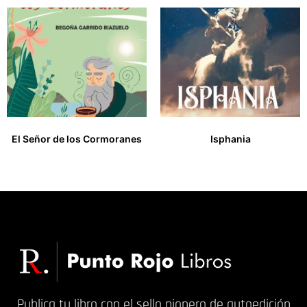
El Señor de los Cormoranes
Isphania
15,00
€
17,00
€
Publica tu libro con el sello pionero de autoedición