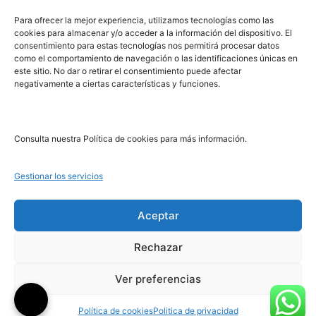
PRL | Media
Para ofrecer la mejor experiencia, utilizamos tecnologías como las
cookies para almacenar y/o acceder a la información del dispositivo. El
consentimiento para estas tecnologías nos permitirá procesar datos
PRL | Films
como el comportamiento de navegación o las identificaciones únicas en
PRL | Play
este sitio. No dar o retirar el consentimiento puede afectar
negativamente a ciertas características y funciones.
PRL | LAB
PRL | Invierte
Blog
Consulta nuestra Política de cookies para más información.
Noticias
Gestionar los servicios
Legal
Aceptar
Rechazar
Aviso Legal
Política de Cookies
Ver preferencias
Política de Privacidad
Política de cookies
Politica de privacidad