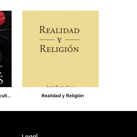
El esparto, sus técnicas, su cultura
Realidad y Religión
17,00
€
Legal