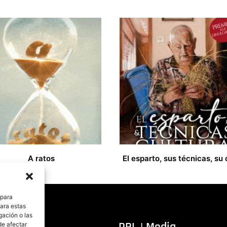
A ratos
33,00
€
 para
para estas
gación o las
itorial
PRL | Media
de afectar