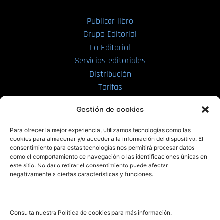
Publicar libro
Grupo Editorial
La Editorial
Servicios editoriales
Distribución
Tarifas
Enviar manuscrito
Gestión de cookies
PRL | Media
Para ofrecer la mejor experiencia, utilizamos tecnologías como las
cookies para almacenar y/o acceder a la información del dispositivo. El
consentimiento para estas tecnologías nos permitirá procesar datos
PRL | Films
como el comportamiento de navegación o las identificaciones únicas en
PRL | Play
este sitio. No dar o retirar el consentimiento puede afectar
negativamente a ciertas características y funciones.
PRL | LAB
PRL | Invierte
Blog
Consulta nuestra Política de cookies para más información.
Noticias