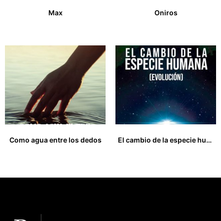
Max
Oniros
27,00
€
15,00
€
Como agua entre los dedos
El cambio de la especie humana (evolución)
18,00
€
17,00
€