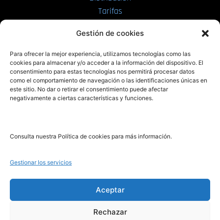
Tarifas
Enviar manuscrito
Gestión de cookies
PRL | Media
Para ofrecer la mejor experiencia, utilizamos tecnologías como las
cookies para almacenar y/o acceder a la información del dispositivo. El
consentimiento para estas tecnologías nos permitirá procesar datos
PRL | Films
como el comportamiento de navegación o las identificaciones únicas en
PRL | Play
este sitio. No dar o retirar el consentimiento puede afectar
negativamente a ciertas características y funciones.
PRL | LAB
PRL | Invierte
Blog
Consulta nuestra Política de cookies para más información.
Noticias
Gestionar los servicios
Legal
Aceptar
Rechazar
Aviso Legal