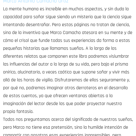
Marco Antonio Camacho Ortiz
La mente humana es increíble en muchos aspectos, y sin duda la
capacidad para soñar sigue siendo un misterio que la ciencia sigue
intentando desentrañar. Pero estas páginas no tratan de ciencia,
sino de la inventiva que Marco Camacho atesora en su mente y de
cómo el crisol que funde todas sus experiencias da forma a estas
pequeñas historias que llamamos sueños. A lo largo de los
diferentes relatos que componen este libro podremos vislumbrar
las influencias del autor a lo largo de su vida, pero bajo el prisma
onírico, alucinatorio, a veces caótico que supone soñar y vivir más
allá de las horas de vigilia. Disfrutaremos de ellos seguramente y,
por qué no, podremos imaginar otros derroteros en el desarrollo
de estos cuentos, ya que ofrecen ventanas abiertas a la
imaginación del lector desde las que poder proyectar nuestra
propia fantasía.
Todos nos preguntamos acerca del significado de nuestros sueños,
pero Marco no tiene esa pretensión, sino la humilde intención de
compartir con nosotros esas experiencias inaprensibles, pero