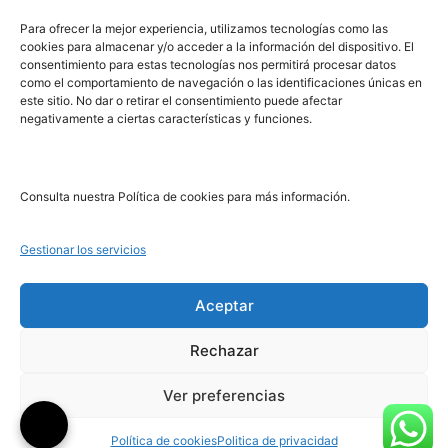
PRL | Media
Para ofrecer la mejor experiencia, utilizamos tecnologías como las
cookies para almacenar y/o acceder a la información del dispositivo. El
consentimiento para estas tecnologías nos permitirá procesar datos
PRL | Films
como el comportamiento de navegación o las identificaciones únicas en
PRL | Play
este sitio. No dar o retirar el consentimiento puede afectar
negativamente a ciertas características y funciones.
PRL | LAB
PRL | Invierte
Blog
Consulta nuestra Política de cookies para más información.
Noticias
Gestionar los servicios
Legal
Aceptar
Rechazar
Aviso Legal
Política de Cookies
Ver preferencias
Política de Privacidad
Política de cookies
Politica de privacidad