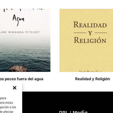
os peces fuera del agua
Realidad y Religión
17,00
€
 para
para estas
gación o las
itorial
PRL | Media
de afectar