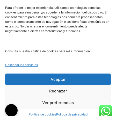
PRL | Media
Para ofrecer la mejor experiencia, utilizamos tecnologías como las
cookies para almacenar y/o acceder a la información del dispositivo. El
consentimiento para estas tecnologías nos permitirá procesar datos
PRL | Films
como el comportamiento de navegación o las identificaciones únicas en
PRL | Play
este sitio. No dar o retirar el consentimiento puede afectar
negativamente a ciertas características y funciones.
PRL | LAB
PRL | Invierte
Blog
Consulta nuestra Política de cookies para más información.
Noticias
Gestionar los servicios
Legal
Aceptar
Rechazar
Aviso Legal
Política de Cookies
Ver preferencias
Política de Privacidad
Política de cookies
Politica de privacidad