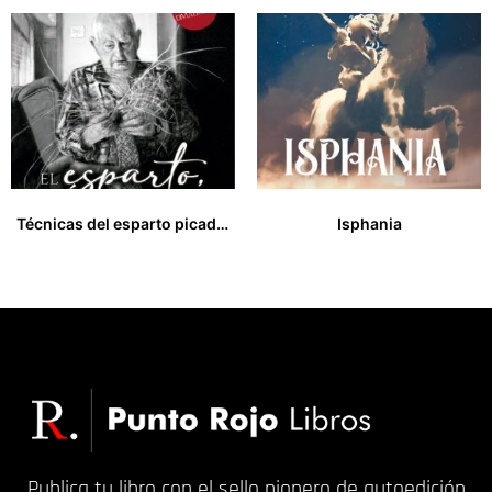
Técnicas del esparto picado y crudo y mintajes de piezas de esparto
Isphania
33,00
€
17,00
€
Publica tu libro con el sello pionero de autoedición