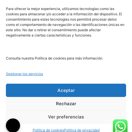
PRL | Media
Para ofrecer la mejor experiencia, utilizamos tecnologías como las
cookies para almacenar y/o acceder a la información del dispositivo. El
consentimiento para estas tecnologías nos permitirá procesar datos
PRL | Films
como el comportamiento de navegación o las identificaciones únicas en
PRL | Play
este sitio. No dar o retirar el consentimiento puede afectar
negativamente a ciertas características y funciones.
PRL | LAB
PRL | Invierte
Blog
Consulta nuestra Política de cookies para más información.
Noticias
Gestionar los servicios
Legal
Aceptar
Rechazar
Aviso Legal
Política de Cookies
Ver preferencias
Política de Privacidad
Política de cookies
Politica de privacidad