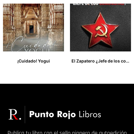
¡Cuidado! Yogui
El Zapatero ¿Jefe de los comunistas?
35,99
€
17,80
€
Publica tu libro con el sello pionero de autoedición