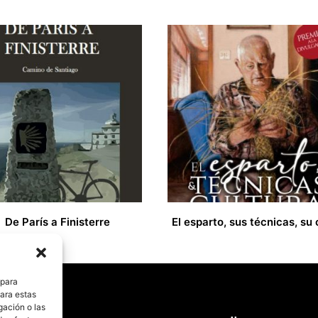
De París a Finisterre
33,00
€
 para
para estas
gación o las