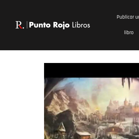
Ir
al
Publicar u
contenido
libro