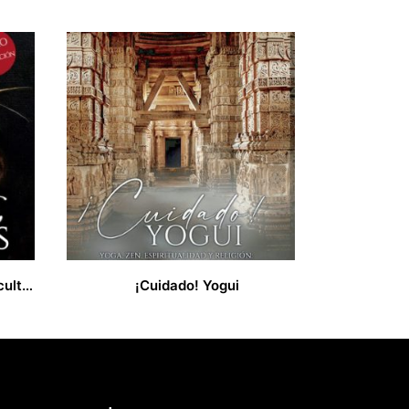
El esparto, sus técnicas, su cultura
¡Cuidado! Yogui
35,99
€