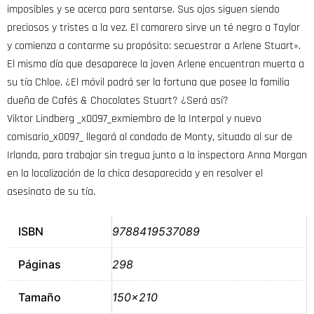
imposibles y se acerca para sentarse. Sus ojos siguen siendo
preciosos y tristes a la vez. El camarero sirve un té negro a Taylor
y comienza a contarme su propósito: secuestrar a Arlene Stuart».
El mismo día que desaparece la joven Arlene encuentran muerta a
su tía Chloe. ¿El móvil podrá ser la fortuna que posee la familia
dueña de Cafés & Chocolates Stuart? ¿Será así?
Viktor Lindberg _x0097_exmiembro de la Interpol y nuevo
comisario_x0097_ llegará al condado de Monty, situado al sur de
Irlanda, para trabajar sin tregua junto a la inspectora Anna Morgan
en la localización de la chica desaparecida y en resolver el
asesinato de su tía.
ISBN
9788419537089
Páginas
298
Tamaño
150×210