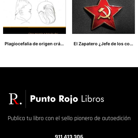
Plagiocefalia de origen cráneo-sacro
El Zapatero ¿Jefe de los comunistas?
18,00
€
17,80
€
Publica tu libro con el sello pionero de autoedición
911 413 306