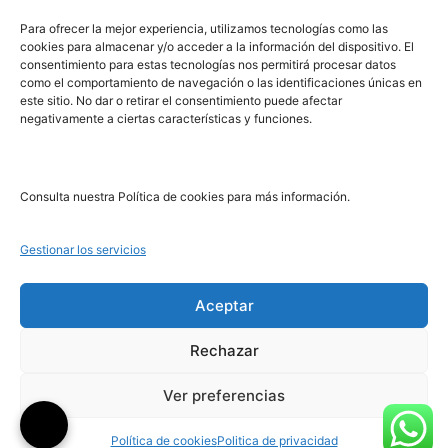
PRL | Media
Para ofrecer la mejor experiencia, utilizamos tecnologías como las
cookies para almacenar y/o acceder a la información del dispositivo. El
consentimiento para estas tecnologías nos permitirá procesar datos
PRL | Films
como el comportamiento de navegación o las identificaciones únicas en
PRL | Play
este sitio. No dar o retirar el consentimiento puede afectar
negativamente a ciertas características y funciones.
PRL | LAB
PRL | Invierte
Blog
Consulta nuestra Política de cookies para más información.
Noticias
Gestionar los servicios
Legal
Aceptar
Rechazar
Aviso Legal
Política de Cookies
Ver preferencias
Política de Privacidad
Política de cookies
Politica de privacidad