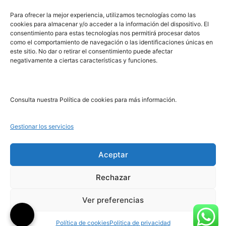
PRL | Media
Para ofrecer la mejor experiencia, utilizamos tecnologías como las
cookies para almacenar y/o acceder a la información del dispositivo. El
consentimiento para estas tecnologías nos permitirá procesar datos
PRL | Films
como el comportamiento de navegación o las identificaciones únicas en
PRL | Play
este sitio. No dar o retirar el consentimiento puede afectar
negativamente a ciertas características y funciones.
PRL | LAB
PRL | Invierte
Blog
Consulta nuestra Política de cookies para más información.
Noticias
Gestionar los servicios
Legal
Aceptar
Rechazar
Aviso Legal
Política de Cookies
Ver preferencias
Política de Privacidad
Política de cookies
Politica de privacidad