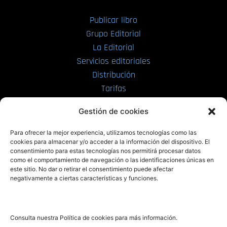
Publicar libro
Grupo Editorial
La Editorial
Servicios editoriales
Distribución
Tarifas
Enviar manuscrito
Gestión de cookies
PRL | Media
Para ofrecer la mejor experiencia, utilizamos tecnologías como las
cookies para almacenar y/o acceder a la información del dispositivo. El
consentimiento para estas tecnologías nos permitirá procesar datos
PRL | Films
como el comportamiento de navegación o las identificaciones únicas en
PRL | Play
este sitio. No dar o retirar el consentimiento puede afectar
negativamente a ciertas características y funciones.
PRL | LAB
PRL | Invierte
Blog
Consulta nuestra Política de cookies para más información.
Noticias