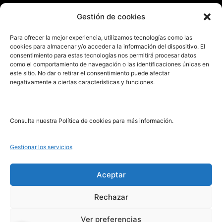
Enviar manuscrito
Gestión de cookies
PRL | Media
Para ofrecer la mejor experiencia, utilizamos tecnologías como las
cookies para almacenar y/o acceder a la información del dispositivo. El
consentimiento para estas tecnologías nos permitirá procesar datos
PRL | Films
como el comportamiento de navegación o las identificaciones únicas en
PRL | Play
este sitio. No dar o retirar el consentimiento puede afectar
negativamente a ciertas características y funciones.
PRL | LAB
PRL | Invierte
Blog
Consulta nuestra Política de cookies para más información.
Noticias
Gestionar los servicios
Legal
Aceptar
Rechazar
Aviso Legal
Política de Cookies
Ver preferencias