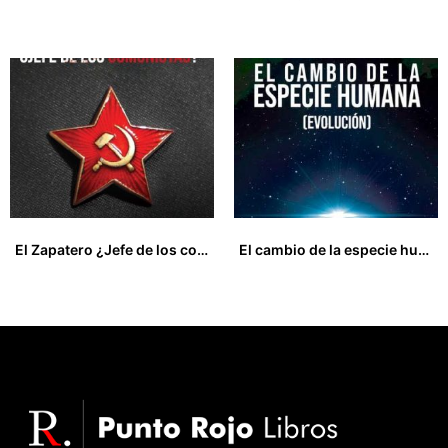
16,00
€
18,00
€
El Zapatero ¿Jefe de los comunistas?
El cambio de la especie humana (evolución)
17,80
€
17,00
€