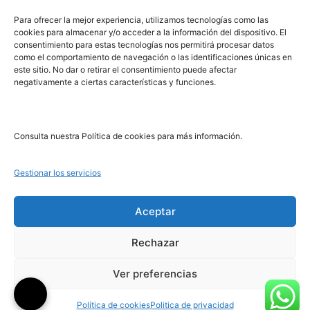
PRL | Media
Para ofrecer la mejor experiencia, utilizamos tecnologías como las
cookies para almacenar y/o acceder a la información del dispositivo. El
consentimiento para estas tecnologías nos permitirá procesar datos
PRL | Films
como el comportamiento de navegación o las identificaciones únicas en
PRL | Play
este sitio. No dar o retirar el consentimiento puede afectar
negativamente a ciertas características y funciones.
PRL | LAB
PRL | Invierte
Blog
Consulta nuestra Política de cookies para más información.
Noticias
Gestionar los servicios
Legal
Aceptar
Rechazar
Aviso Legal
Política de Cookies
Ver preferencias
Política de Privacidad
Política de cookies
Politica de privacidad