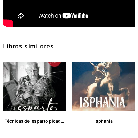
Libros similares
Técnicas del esparto picado y crudo y mintajes de piezas de esparto
Isphania
33,00
€
17,00
€