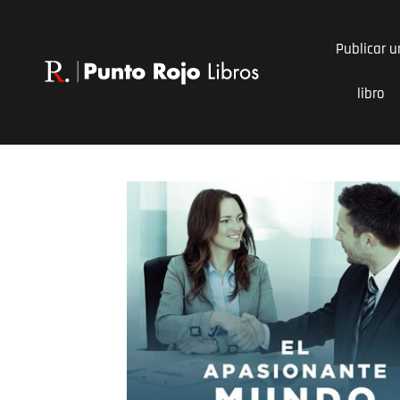
Ir
al
Publicar u
contenido
libro