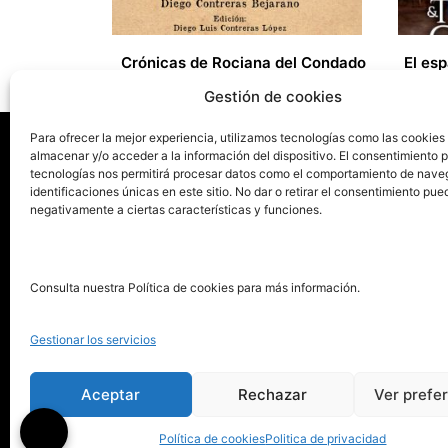
Crónicas de Rociana del Condado
25,00
€
33,00
Gestión de cookies
Para ofrecer la mejor experiencia, utilizamos tecnologías como las cookies
almacenar y/o acceder a la información del dispositivo. El consentimiento 
tecnologías nos permitirá procesar datos como el comportamiento de nave
La ed
identificaciones únicas en este sitio. No dar o retirar el consentimiento pue
negativamente a ciertas características y funciones.
Publica tu libro con el sello
Publica
pionero de autoedición
Grupo 
Consulta nuestra Política de cookies para más información.
La Edi
911 413 306
Servic
Gestionar los servicios
622 843 306
Distri
info@puntorojolibros.com
Tarifa
Aceptar
Rechazar
Ver prefe
Enviar
Política de cookies
Politica de privacidad