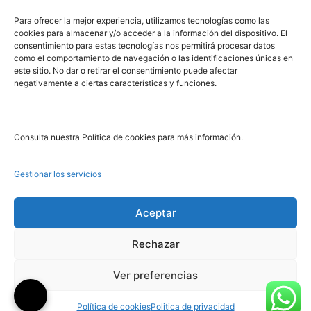
PRL | Media
Para ofrecer la mejor experiencia, utilizamos tecnologías como las
cookies para almacenar y/o acceder a la información del dispositivo. El
consentimiento para estas tecnologías nos permitirá procesar datos
PRL | Films
como el comportamiento de navegación o las identificaciones únicas en
PRL | Play
este sitio. No dar o retirar el consentimiento puede afectar
negativamente a ciertas características y funciones.
PRL | LAB
PRL | Invierte
Blog
Consulta nuestra Política de cookies para más información.
Noticias
Gestionar los servicios
Legal
Aceptar
Rechazar
Aviso Legal
Política de Cookies
Ver preferencias
Política de Privacidad
Política de cookies
Politica de privacidad