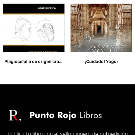
Plagiocefalia de origen cráneo-sacro
¡Cuidado! Yogui
18,00
€
35,99
€
Publica tu libro con el sello pionero de autoedición