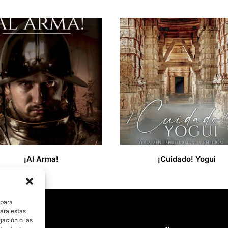
¡Al Arma!
¡Cuidado! Yogui
€
35,99
€
 para
para estas
gación o las