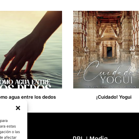
mo agua entre los dedos
¡Cuidado! Yogui
35,99
€
 para
para estas
gación o las
itorial
PRL | Media
de afectar