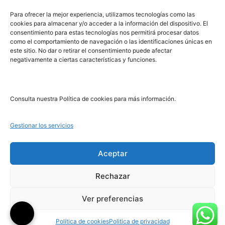
PRL | Media
Para ofrecer la mejor experiencia, utilizamos tecnologías como las
cookies para almacenar y/o acceder a la información del dispositivo. El
consentimiento para estas tecnologías nos permitirá procesar datos
PRL | Films
como el comportamiento de navegación o las identificaciones únicas en
PRL | Play
este sitio. No dar o retirar el consentimiento puede afectar
negativamente a ciertas características y funciones.
PRL | LAB
PRL | Invierte
Blog
Consulta nuestra Política de cookies para más información.
Noticias
Gestionar los servicios
Legal
Aceptar
Rechazar
Aviso Legal
Política de Cookies
Ver preferencias
Política de Privacidad
Política de cookies
Politica de privacidad