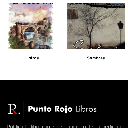
Oniros
Sombras
15,00
€
13,00
€
Publica tu libro con el sello pionero de autoedición