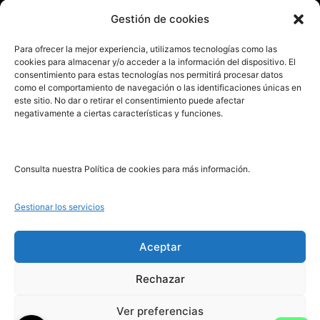
Enviar manuscrito
Gestión de cookies
PRL | Media
Para ofrecer la mejor experiencia, utilizamos tecnologías como las
cookies para almacenar y/o acceder a la información del dispositivo. El
consentimiento para estas tecnologías nos permitirá procesar datos
PRL | Films
como el comportamiento de navegación o las identificaciones únicas en
PRL | Play
este sitio. No dar o retirar el consentimiento puede afectar
negativamente a ciertas características y funciones.
PRL | LAB
PRL | Invierte
Blog
Consulta nuestra Política de cookies para más información.
Noticias
Gestionar los servicios
Legal
Aceptar
Rechazar
Aviso Legal
Política de Cookies
Ver preferencias