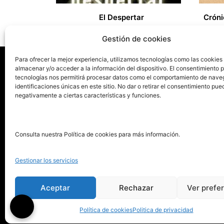
El Despertar
Cróni
25,00
Gestión de cookies
Para ofrecer la mejor experiencia, utilizamos tecnologías como las cookies
almacenar y/o acceder a la información del dispositivo. El consentimiento 
tecnologías nos permitirá procesar datos como el comportamiento de nave
La ed
identificaciones únicas en este sitio. No dar o retirar el consentimiento pue
negativamente a ciertas características y funciones.
Publica tu libro con el sello
Publica
pionero de autoedición
Grupo 
Consulta nuestra Política de cookies para más información.
La Edi
911 413 306
Servic
Gestionar los servicios
622 843 306
Distri
info@puntorojolibros.com
Tarifa
Aceptar
Rechazar
Ver prefe
Enviar
Política de cookies
Politica de privacidad