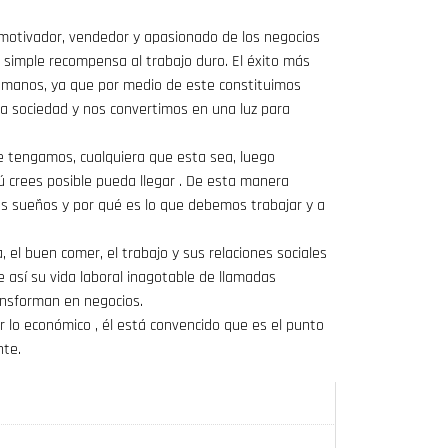
motivador, vendedor y apasionado de los negocios
a simple recompensa al trabajo duro. El éxito más
umanos, ya que por medio de este constituimos
ra sociedad y nos convertimos en una luz para
ue tengamos, cualquiera que esta sea, luego
tú crees posible pueda llegar . De esta manera
os sueños y por qué es lo que debemos trabajar y a
a, el buen comer, el trabajo y sus relaciones sociales
 así su vida laboral inagotable de llamadas
ansforman en negocios.
lo económico , él está convencido que es el punto
nte.