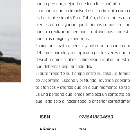
buena persona, dejando de lado lo económico.
La manera que ha impulsado su crecimiento como 
es bastante simple. Para Fabián, el éxito no es un
bien es una obligación que tenemos como seres h
nuestra realización personal, contribuimos a nuest
nuestros amigos y conocidos.
Fabián nos invita a pensar y potenciar una idea q
debemos mirarla y multiplicarla por las veces que 
descubriremos cuál es la dimensión real de nuestr
que debemos aspirar cada día.
El autor reparte su tiempo entre su casa , la famili
de Argentina, España y el Mundo, llevando adelante
telefónicas y charlas que en algún momento se tr
Es una persona que jamás empieza un contacto por 
que llega solo al hacer todo lo anterior correctame
ISBN
9788418804663
Páginas
104