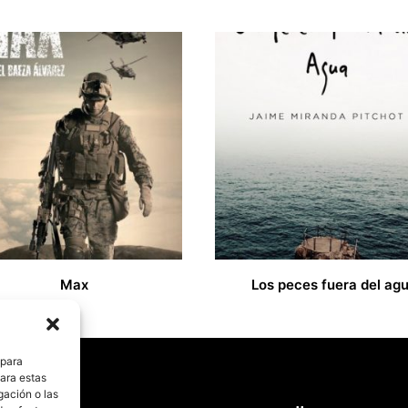
Max
Los peces fuera del ag
18,00
€
 para
para estas
gación o las