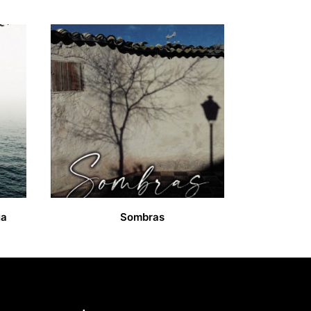
ua
Sombras
13,00
€