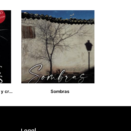
Técnicas del esparto picado y crudo y mintajes de piezas de esparto
Sombras
13,00
€
Legal