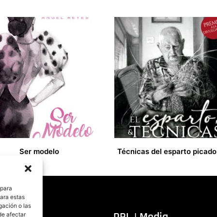
Ser modelo
33,00
€
 para
para estas
gación o las
itorial
PRL | Media
de afectar