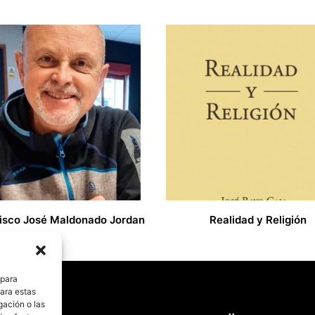
isco José Maldonado Jordan
Realidad y Religión
17,00
€
 para
para estas
gación o las