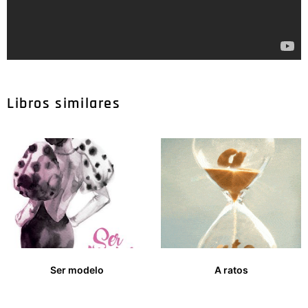
Libros similares
Ser modelo
A ratos
16,00
€
13,00
€