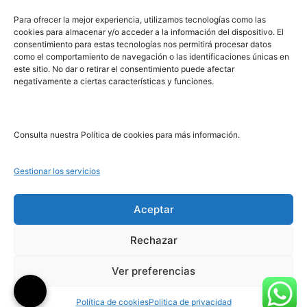
PRL | Media
Para ofrecer la mejor experiencia, utilizamos tecnologías como las
cookies para almacenar y/o acceder a la información del dispositivo. El
consentimiento para estas tecnologías nos permitirá procesar datos
PRL | Films
como el comportamiento de navegación o las identificaciones únicas en
PRL | Play
este sitio. No dar o retirar el consentimiento puede afectar
negativamente a ciertas características y funciones.
PRL | LAB
PRL | Invierte
Blog
Consulta nuestra Política de cookies para más información.
Noticias
Gestionar los servicios
Legal
Aceptar
Rechazar
Aviso Legal
Política de Cookies
Ver preferencias
Política de Privacidad
Política de cookies
Politica de privacidad