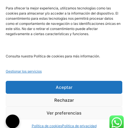
PRL | Media
Para ofrecer la mejor experiencia, utilizamos tecnologías como las
cookies para almacenar y/o acceder a la información del dispositivo. El
consentimiento para estas tecnologías nos permitirá procesar datos
PRL | Films
como el comportamiento de navegación o las identificaciones únicas en
PRL | Play
este sitio. No dar o retirar el consentimiento puede afectar
negativamente a ciertas características y funciones.
PRL | LAB
PRL | Invierte
Blog
Consulta nuestra Política de cookies para más información.
Noticias
Gestionar los servicios
Legal
Aceptar
Rechazar
Aviso Legal
Política de Cookies
Ver preferencias
Política de Privacidad
Política de cookies
Politica de privacidad