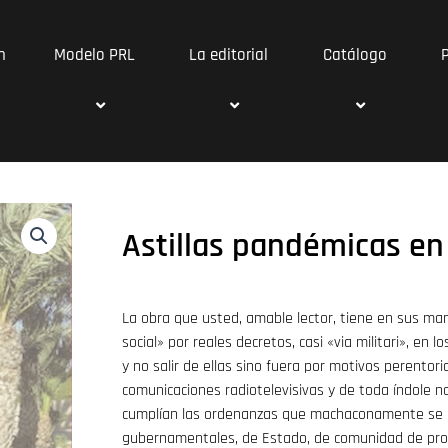
n
Modelo PRL
La editorial
Catálogo
Astillas pandémicas en
La obra que usted, amable lector, tiene en sus ma
social» por reales decretos, casi «via militari», en 
y no salir de ellas sino fuera por motivos perento
comunicaciones radiotelevisivas y de toda índole
cumplían las ordenanzas que machaconamente se n
gubernamentales, de Estado, de comunidad de provi