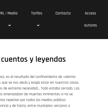
PRL | Media
Tarifas
Contacto
Acceso
autores
 cuentos y leyendas
nos, es el resultado del confinamiento de «alarma
los que se nos decía y exigía estar en nuestras casas,
rios de extrema necesidad… Todo estaba cerrado. Las
 nos amenazaban de muertes inminentes si no se
os repetían por todos los medios públicos
ncia y de hasta, entre municipios cercanos o