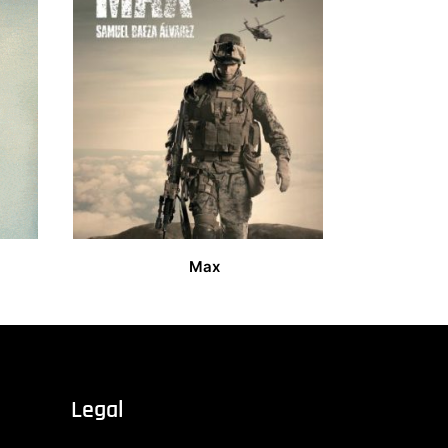
Max
27,00
€
Legal