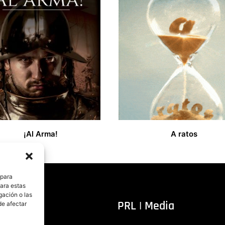
¡Al Arma!
A ratos
€
13,00
€
 para
para estas
gación o las
itorial
PRL | Media
de afectar