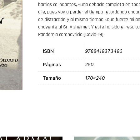
barrios colindantes, «una debacle completa en tod
dije, pues voy a perder el tiempo recordando andan
de distracción y al mismo tiempo «que fuerce mi a
ahuyente al Sr. Alzheimer. Y este ha sido el result
Pandemia coronavricia (Covid-19).
ISBN
9788419373496
Páginas
250
Tamaño
170×240