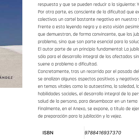
respuesta y que se pueden reducir a la siguiente: 
Por otra parte, es consciente de la dificultad que e
colectivos un cartel bastante negativo en nuestra 
Frente a esta leyenda negra y a esta visión pesimi
que demuestran, de forma convincente, que los jub
problema, sino que son parte esencial para la solu
El autor parte de un principio fundamental: La jubi
sólo para el desarrollo integral de los afectados si
suene a problema o dificultad.
Concretamente, tras un recorrido por el pasado del j
se analizan algunos aspectos positivos y negativos d
en temas vitales como la autoestima, la soledad, la
habilidades sociales, el desarrollo integral de la pe
salud de la persona, para desembocar en un tema 
Finalmente, en el Anexo, se expone, a título de eje
de preparación para la jubilación y la vejez.
ISBN
9788416937370