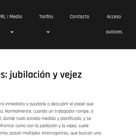
PRL | Media
Tarifas
Contacto
Acceso
autores
: jubilación y vejez
turo inmediato y ayudarle a descubrir el papel que
da. Normalmente, cuando un trabajador rompe, a
l, donde todo estaba medido y planificado, y se
frontar como son la jubilación y la vejez, suele
ente, pasan múltiples interrogantes, que buscan una