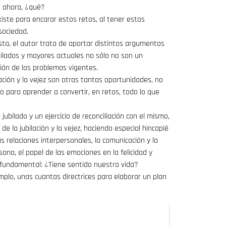
Y ahora, ¿qué?
xiste para encarar estos retos, al tener estos
sociedad.
sta, el autor trata de aportar distintos argumentos
ilados y mayores actuales no sólo no son un
ción de los problemas vigentes.
lación y la vejez son otras tantas oportunidades, no
no para aprender a convertir, en retos, todo lo que
ubilado y un ejercicio de reconciliación con el mismo,
e la jubilación y la vejez, haciendo especial hincapié
s relaciones interpersonales, la comunicación y la
rsona, el papel de las emociones en la felicidad y
fundamental: ¿Tiene sentido nuestra vida?
mplo, unas cuantas directrices para elaborar un plan