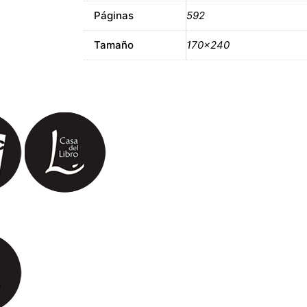
Páginas
592
Tamaño
170×240