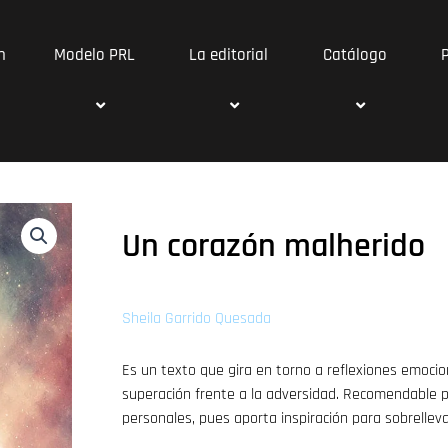
n
Modelo PRL
La editorial
Catálogo
Un corazón malherido
Sheila Garrido Quesada
Es un texto que gira en torno a reflexiones emocion
superación frente a la adversidad. Recomendable 
personales, pues aporta inspiración para sobrelle