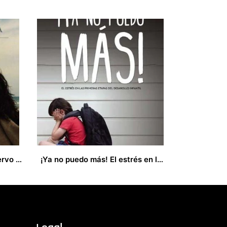
Incertidumbre mientras observo la vida
¡Ya no puedo más! El estrés en las primeras etapas del desarrollo infantil. Escuelas para padres
13,00
€