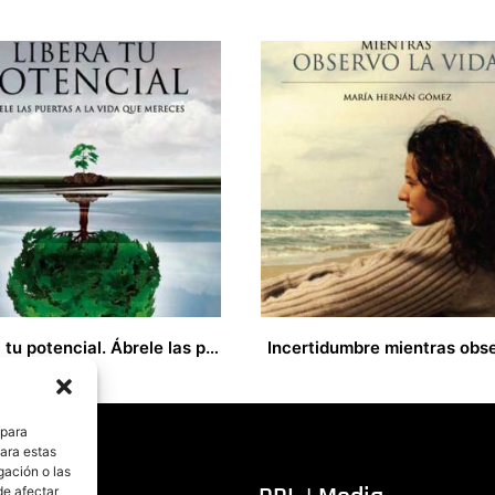
Libera tu potencial. Ábrele las puertas a la vida que mereces
11,00
€
 para
para estas
gación o las
de afectar