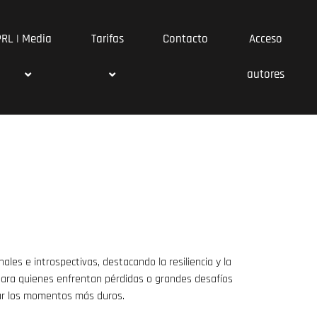
PRL | Media
Tarifas
Contacto
Acceso
autores
ales e introspectivas, destacando la resiliencia y la
para quienes enfrentan pérdidas o grandes desafíos
var los momentos más duros.