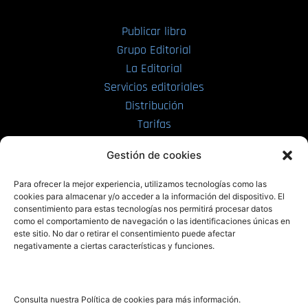
Publicar libro
Grupo Editorial
La Editorial
Servicios editoriales
Distribución
Tarifas
Enviar manuscrito
Gestión de cookies
PRL | Media
Para ofrecer la mejor experiencia, utilizamos tecnologías como las
cookies para almacenar y/o acceder a la información del dispositivo. El
consentimiento para estas tecnologías nos permitirá procesar datos
PRL | Films
como el comportamiento de navegación o las identificaciones únicas en
PRL | Play
este sitio. No dar o retirar el consentimiento puede afectar
negativamente a ciertas características y funciones.
PRL | LAB
PRL | Invierte
Blog
Consulta nuestra Política de cookies para más información.