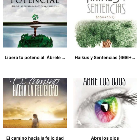
Libera tu potencial. Ábrele las puertas a la vida que mereces
Haikus y Sentencias (666+333)
14,97
€
13,00
€
El camino hacia la felicidad
Abre los ojos