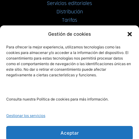
Servicios editoriales
Distribución
Tarifas
Enviar manuscrito
Gestión de cookies
PRL | Media
Para ofrecer la mejor experiencia, utilizamos tecnologías como las
cookies para almacenar y/o acceder a la información del dispositivo. El
consentimiento para estas tecnologías nos permitirá procesar datos
PRL | Films
como el comportamiento de navegación o las identificaciones únicas en
PRL | Play
este sitio. No dar o retirar el consentimiento puede afectar
negativamente a ciertas características y funciones.
PRL | LAB
PRL | Invierte
Blog
Consulta nuestra Política de cookies para más información.
Noticias
Gestionar los servicios
Legal
Aceptar