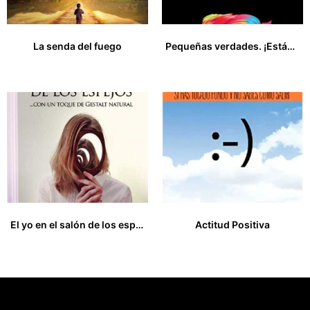
La senda del fuego
Pequeñas verdades. ¡Estás dispuesto a escuchar!
18,00
€
13,00
€
El yo en el salón de los espejos, con un toque de Gestalt natural
Actitud Positiva
21,00
€
12,00
€