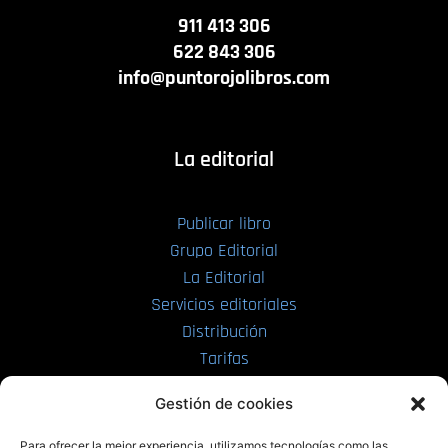
911 413 306
622 843 306
info@puntorojolibros.com
La editorial
Publicar libro
Grupo Editorial
La Editorial
Servicios editoriales
Distribución
Tarifas
Enviar manuscrito
Gestión de cookies
PRL | Media
Para ofrecer la mejor experiencia, utilizamos tecnologías como las