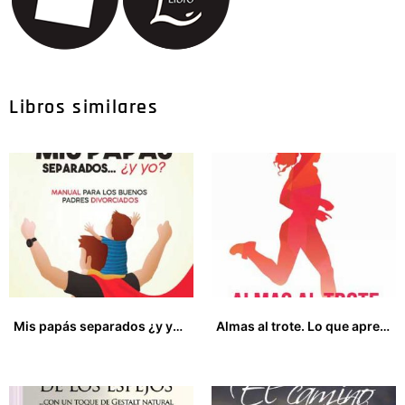
Libros similares
Mis papás separados ¿y yo? Manual para los buenos padres divorciados
Almas al trote. Lo que aprendí de mis once maratones
60,00
€
16,00
€