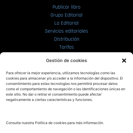
Publicar libro
Grupo Editorial
La Editorial
Servicios editoriales
Distribución
Tarifas
Enviar manuscrito
Gestión de cookies
PRL | Media
Para ofrecer la mejor experiencia, utilizamos tecnologías como las
cookies para almacenar y/o acceder a la información del dispositivo. El
consentimiento para estas tecnologías nos permitirá procesar datos
PRL | Films
como el comportamiento de navegación o las identificaciones únicas en
PRL | Play
este sitio. No dar o retirar el consentimiento puede afectar
negativamente a ciertas características y funciones.
PRL | LAB
PRL | Invierte
Blog
Consulta nuestra Política de cookies para más información.
Noticias