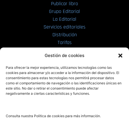
Publicar libro
Grupo Editorial
La Editorial
Servicios editoriales
Distribución
Tarifas
Enviar manuscrito
Gestión de cookies
PRL | Media
Para ofrecer la mejor experiencia, utilizamos tecnologías como las
cookies para almacenar y/o acceder a la información del dispositivo. El
consentimiento para estas tecnologías nos permitirá procesar datos
PRL | Films
como el comportamiento de navegación o las identificaciones únicas en
PRL | Play
este sitio. No dar o retirar el consentimiento puede afectar
negativamente a ciertas características y funciones.
PRL | LAB
PRL | Invierte
Blog
Consulta nuestra Política de cookies para más información.
Noticias