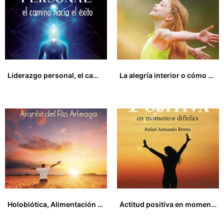
Liderazgo personal, el camino hacia el éxito. Claves para desarrollar tu poder interior
La alegría interior o cómo superar la depresión
13,00
€
13,50
€
Holobiótica, Alimentación para la Paz
Actitud positiva en momentos difíciles
15,00
€
20,00
€