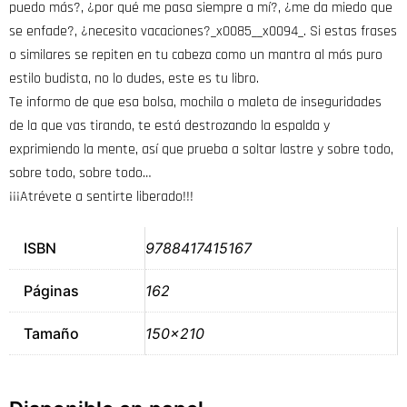
puedo más?, ¿por qué me pasa siempre a mí?, ¿me da miedo que
se enfade?, ¿necesito vacaciones?_x0085__x0094_. Si estas frases
o similares se repiten en tu cabeza como un mantra al más puro
estilo budista, no lo dudes, este es tu libro.
Te informo de que esa bolsa, mochila o maleta de inseguridades
de la que vas tirando, te está destrozando la espalda y
exprimiendo la mente, así que prueba a soltar lastre y sobre todo,
sobre todo, sobre todo…
¡¡¡Atrévete a sentirte liberado!!!
ISBN
9788417415167
Páginas
162
Tamaño
150×210