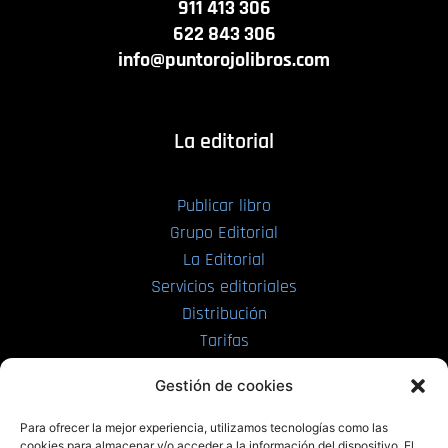
911 413 306
622 843 306
info@puntorojolibros.com
La editorial
Publicar libro
Grupo Editorial
La Editorial
Servicios editoriales
Distribución
Tarifas
Enviar manuscrito
Gestión de cookies
PRL | Media
Para ofrecer la mejor experiencia, utilizamos tecnologías como las
cookies para almacenar y/o acceder a la información del dispositivo. El