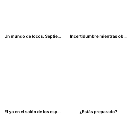
Un mundo de locos. Septiembre 2015 al Junio 2019
Incertidumbre mientras observo la vida
19,00
€
11,00
€
El yo en el salón de los espejos, con un toque de Gestalt natural
¿Estás preparado?
21,00
€
15,00
€