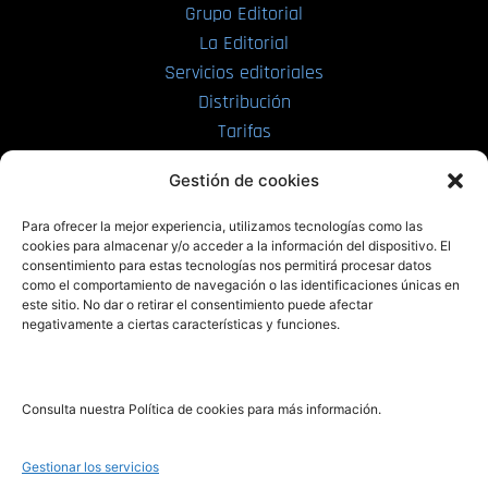
Grupo Editorial
La Editorial
Servicios editoriales
Distribución
Tarifas
Enviar manuscrito
Gestión de cookies
PRL | Media
Para ofrecer la mejor experiencia, utilizamos tecnologías como las
cookies para almacenar y/o acceder a la información del dispositivo. El
consentimiento para estas tecnologías nos permitirá procesar datos
PRL | Films
como el comportamiento de navegación o las identificaciones únicas en
PRL | Play
este sitio. No dar o retirar el consentimiento puede afectar
negativamente a ciertas características y funciones.
PRL | LAB
PRL | Invierte
Blog
Consulta nuestra Política de cookies para más información.
Noticias
Gestionar los servicios