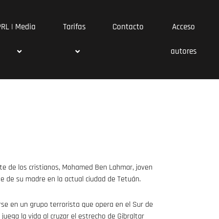
PRL | Media
Tarifas
Contacto
Acceso
autores
o
te de los cristianos, Mohamed Ben Lahmar, joven
te de su madre en la actual ciudad de Tetuán.
rse en un grupo terrorista que opera en el Sur de
ega la vida al cruzar el estrecho de Gibraltar