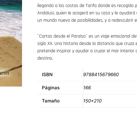
llegando a las costas de Tarifa donde es recogido 
Andalusí, quien le acogerá en su casa y le ayudará
un mundo nuevo de posibilidades, y a redescubrir el
¨Cartas desde el Paraíso¨ es un viaje emocional de
siglo XX. Una historia desde la distancia que cruza
pretende inspirar y ayudar a cruzar el mar interi
destino.
ISBN
9788415679660
Páginas
166
Tamaño
150×210