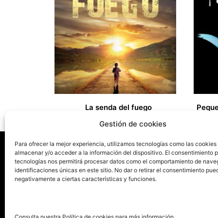
La senda del fuego
18,00
€
13,00
€
Gestión de cookies
Para ofrecer la mejor experiencia, utilizamos tecnologías como las cookies
almacenar y/o acceder a la información del dispositivo. El consentimiento 
tecnologías nos permitirá procesar datos como el comportamiento de nave
La ed
identificaciones únicas en este sitio. No dar o retirar el consentimiento pue
negativamente a ciertas características y funciones.
Publica tu libro con el sello
Publica
pionero de autoedición
Grupo 
Consulta nuestra Política de cookies para más información.