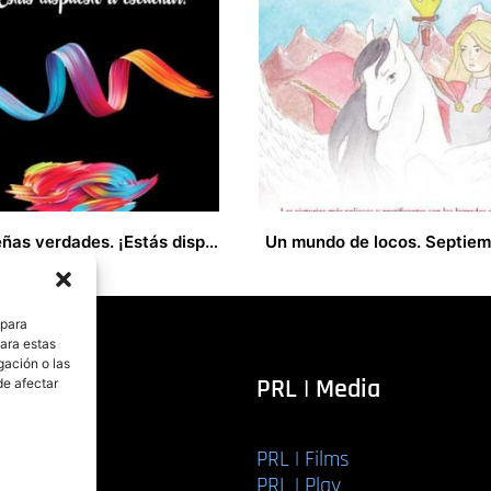
Pequeñas verdades. ¡Estás dispuesto a escuchar!
19,00
€
 para
para estas
gación o las
itorial
PRL | Media
de afectar
PRL | Films
r libro
PRL | Play
Editorial