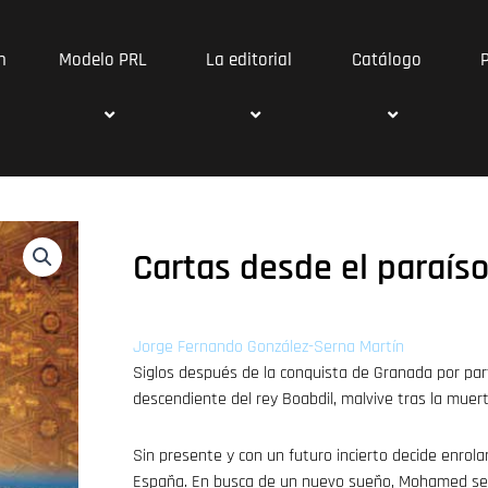
n
Modelo PRL
La editorial
Catálogo
Cartas desde el paraís
Jorge Fernando González-Serna Martín
Siglos después de la conquista de Granada por par
descendiente del rey Boabdil, malvive tras la muer
Sin presente y con un futuro incierto decide enrola
España. En busca de un nuevo sueño, Mohamed se ju