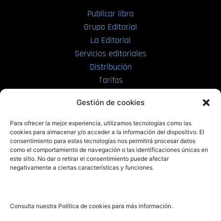
Publicar libro
Grupo Editorial
La Editorial
Servicios editoriales
Distribución
Tarifas
Enviar manuscrito
Gestión de cookies
PRL | Media
Para ofrecer la mejor experiencia, utilizamos tecnologías como las
cookies para almacenar y/o acceder a la información del dispositivo. El
consentimiento para estas tecnologías nos permitirá procesar datos
PRL | Films
como el comportamiento de navegación o las identificaciones únicas en
PRL | Play
este sitio. No dar o retirar el consentimiento puede afectar
negativamente a ciertas características y funciones.
PRL | LAB
PRL | Invierte
Blog
Consulta nuestra Política de cookies para más información.
Noticias