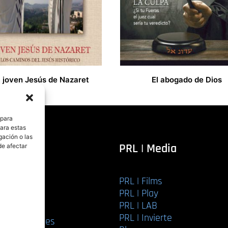
l joven Jesús de Nazaret
El abogado de Dios
13,00
€
 para
para estas
gación o las
itorial
PRL | Media
de afectar
PRL | Films
r libro
PRL | Play
Editorial
PRL | LAB
torial
PRL | Invierte
ios editoriales