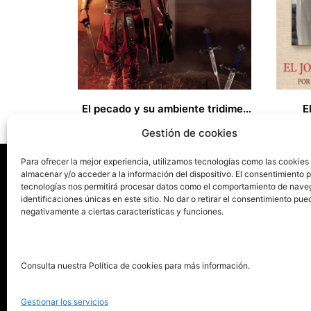
El pecado y su ambiente tridimensional
E
15,00
€
16,00
€
Gestión de cookies
Para ofrecer la mejor experiencia, utilizamos tecnologías como las cookies
almacenar y/o acceder a la información del dispositivo. El consentimiento 
tecnologías nos permitirá procesar datos como el comportamiento de nave
La ed
identificaciones únicas en este sitio. No dar o retirar el consentimiento pue
negativamente a ciertas características y funciones.
Publica tu libro con el sello
Publica
pionero de autoedición
Grupo 
Consulta nuestra Política de cookies para más información.
La Edi
911 413 306
Servic
Gestionar los servicios